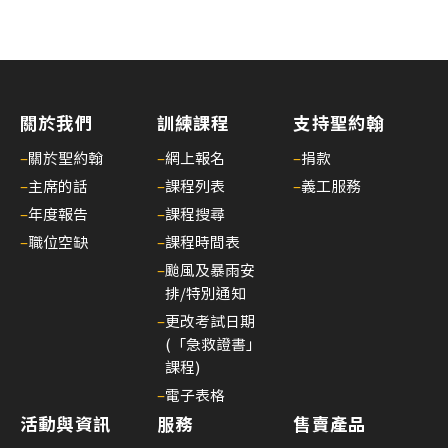
礎
證
書
課
程
關於我們
訓練課程
支持聖約翰
招
–
關於聖約翰
–
網上報名
–
捐款
募
–
主席的話
–
課程列表
–
義工服務
中
–
年度報告
–
課程搜尋
18/
–
職位空缺
–
課程時間表
上
–
颱風及暴雨安
課
排/特別通知
及
–
更改考試日期
考
(「急救證書」
試
課程)
安
–
電子表格
排
活動與資訊
服務
售賣產品
指