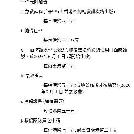
一仟元附加費
26/
03/
e. 急救課程手冊** (由香港聖約翰救護機構出版)
李
每本港幣八十元
·
國
f. 繃帶包**
棟
每包港幣三十八元
·
醫
g. 口面防護膜
** (練習心肺復甦法時必須使用口面防護
生
膜，於2026年6 月 1 日 起開始生效)
履
新
每兩張港幣十元
·
香
h. 急救證書
港
每張港幣五十元(成績公佈後才須繳交) (2026
·
聖
年6 月 1 日 前之收費)
約
i. 補領證書
(如有需要)
翰
每張港幣五十元
·
救
護
j. 救傷隊隊員之申請
機
每位港幣七十元; 證書每張港幣二十元
·