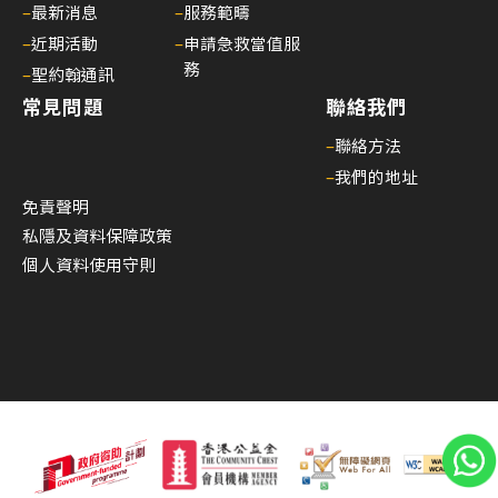
引
–
最新消息
–
服務範疇
(20
–
近期活動
–
申請急救當值服
年6
務
–
聖約翰通訊
月1
常見問題
聯絡我們
日
–
聯絡方法
起
–
我們的地址
生
免責聲明
效)
私隱及資料保障政策
14/
個人資料使用守則
課
程
費
用
調
整
(20
年