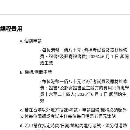
小
時
心
肺
課程費用
復
a. 個別申請
甦
法
每位港幣一佰八十元 (包括考試費及器材維修
·
費、證書*及郵寄證書費) 2026年6 月 1 日 起開
及
始生效
去
顫
b. 機構/
團體申請
法
每位港幣一佰八十元 (包括考試費及器材維修
·
課
費、證書*及郵寄證書
至主辦方的
費
用
) (每班學
員十
六
至二十四人) 2026年6 月 1 日 起開始生
程
效
證
書
c. 若在香港以外地方授課/考試，
申請
團體
/機構
必須額外
支付每位講師或考
試主任
每位每日港幣五佰元津貼
課
程
d. 若申請在指定時間/日期/地點內進行考試，須另付港幣