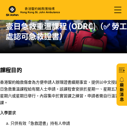
壹日急救重溫課程 (ODRC)（✅ 勞工
處認可急救證書）
課程目的
香港聖約翰救傷會為方便申請人辦理證書續期事宜，提供以中文授課之壹
最
日急救重溫課程給有關人士申請。該課程會安排於星期一、星期五及少量
新
消
星期六或星期日舉行，內容集中於實習課之練習，申請者需自行溫習理論
息
課。
20/
入學要求
免
只供有效「急救證書」持有人申請
費6