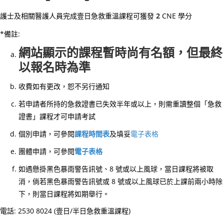
護
護士及相關醫護人員完成壹日急救重溫課程可獲發
2
CNE 學分
生
命
*備註:
—
網站顯示的課程暫時尚有名額，但最終
醫
以報名時為準
護
支
收費如有更改，恕不另行通知
援
若申請者所持的急救證書已失效半年或以上，則需重讀整個「急救
人
證書」課程才可申請考試
員
個別申請，可參閱
課程時間表
及填妥
電子表格
(臨
床
團體申請，可參閱
電子表格
病
如遇懸掛黑色暴雨警告訊號、8 號或以上風球，當日課程將被取
人
消，倘若黑色暴雨警告訊號或 8 號或以上風球已於上課前兩小時除
服
下，則當日課程將如期舉行。
務)
電話: 2530 8024 (壹日/半日急救重溫課程)
基