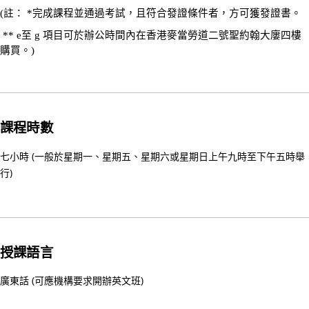
構
(註： *完成課程並通過考試，且符合發證條件者，方可獲發證書。
理
** e至 g 項目可於辦公時間內在香港麥當勞道二號聖約翰大
廔
四樓
事
購買。)
會
主
席
30/
課程時數
家
居
七小時 (一般於星期一、星期五、星期六或星期日上午九時至下午五時舉
護
行)
理
20
(核
心
授課語言
課
程)
廣東話 (可應機構要求開辦英文班)
30/