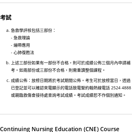
心
電
考試
圖
進
急救學評核包括三部份：
階
- 急救理論
課
- 繃帶應用
程
- 心肺復甦法
02/
上述三部份如果有一部份不合格，則可於成績公佈三個月內申請補
【
考。如兩部份或三部份不合格，則需重讀整個課程。
一
成績公佈：放榜日期將於考試期間公佈。考生可於放榜當日，透過
種
已登記並可以確認來電顯示的電話致電聖約翰熱線電話 2524 4888
滿
或親臨救傷會接待處查詢考試成績。考試成績恕不作個別通知。
足
感
來
自
守
Continuing Nursing Education (CNE) Course