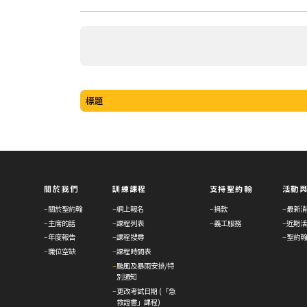
標題
關於我們
訓練課程
支持聖約翰
活動
–
關於聖約翰
–
網上報名
–
捐款
–
最新消
–
主席的話
–
課程列表
–
義工服務
–
近期活
–
年度報告
–
課程搜尋
–
聖約翰
–
職位空缺
–
課程時間表
–
颱風及暴雨安排/特
別通知
–
更改考試日期 (「急
救證書」課程)