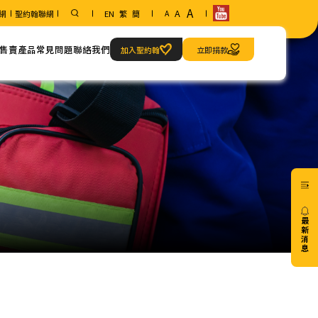
A
A
網
聖約翰聯網
EN
繁
簡
A
售賣產品
常見問題
聯絡我們
加入聖約翰
立即捐款
範疇
聯絡方法
急救當值服務
我們的地址
最
新
消
息
20/07
免費6
小時
心肺
復甦