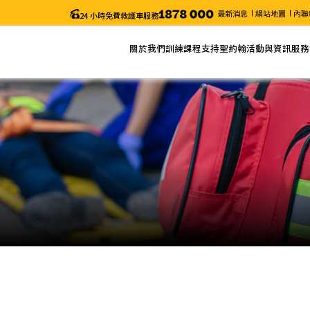
最新消息
網站地圖
內聯
24 小時免費救護車服務
關於我們
訓練課程
支持聖約翰
活動與資訊
服務
關於聖約翰
網上報名
捐款
最新消息
服務
主席的話
課程列表
義工服務
近期活動
申請
年度報告
課程搜尋
聖約翰通訊
職位空缺
課程時間表
颱風及暴雨安排/特別通知
更改考試日期 (「急救證書」課程)
電子表格