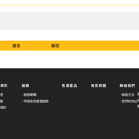
語言
描述
與資訊
服務
售賣產品
常見問題
聯絡我們
息
–
服務範疇
–
聯絡方法
動
–
申請急救當值服務
–
我們的地址
通訊