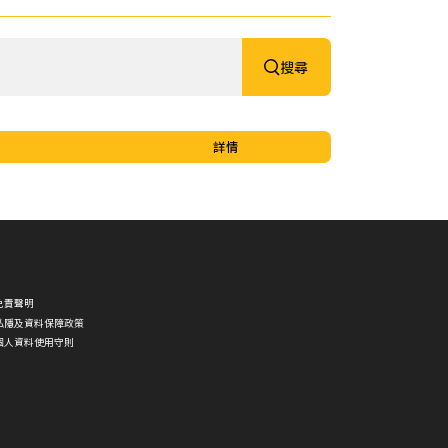
法及
去顫
法課
程證
搜尋
書課
程
26/27
03/07
李國
詳情
棟醫
生履
新香
港聖
約翰
救護
機構
理事
會主
席
30/06
免責聲明
家居
私隱及資料保障政策
護理
個人資料使用守則
2020
(核心
課程)
30/06
心電
圖進
階課