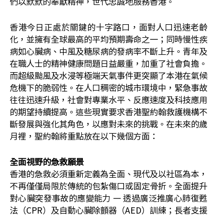
們以默默的奉獻精神，世代忠誠地服務香港。
香港今日正處於關鍵的十字路口，面對人口迅速老齡
化，並擁有全球最高的平均預期壽命之一；同時慢性疾
病如心臟病、中風及糖尿病的發病率不斷上升。青年及
在職人士的精神健康問題日益嚴重，加重了社會負擔。
而超級颱風及水浸等極端天氣事件更突顯了本港在氣候
危機下的脆弱性。在人口稠密的城市環境中，緊急事故
往往迅速升級，社會對專業水平、反應速度及科技應用
的期望持續提高。這些現實要求香港聖約翰救護機構不
斷發展與強化其角色，以應對未來的挑戰。在未來的歲
月裡，聖約翰將重點放在以下幾個方面：
全面視野的急救願景
香港的急救必須重新定義為全面、現代及以社區為本，
不再僅僅局限於傳統的包紮傷口或固定骨折。全面提升
對心臟突發事故的應變能力 — 透過廣泛推廣心肺復甦
法（CPR）及自動心臟除顫器（AED）訓練；長者支援