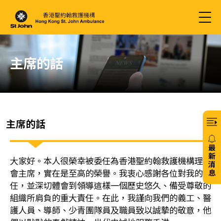
主席的話
主席的話
最
新
大家好。本人很榮幸被委任為香港聖約翰救護機構理事
消
會主席，實在是至高的榮譽。我衷心感謝各位對我的信
息
任，並深切體會到領導這樣一個歷史悠久、備受尊敬的
20/
組織所肩負的重大責任。在此，我謹向我們的義工、醫
護人員、導師、少青團隊員及職員致以誠摯的敬意，他