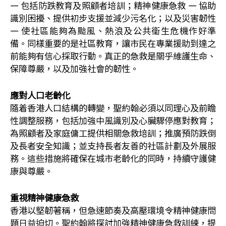
— 包括防跌教育及照顧者培訓；精神健康急救 — 協助
識別困擾、提供初步支援並減少污名化；以及災害韌性
— 使社區能夠為颱風、熱浪及公共衞生危機作好準
備。同樣重要的是社區教育，讓市民在專業援助到達之
前能夠有信心採取行動。真正的急救是關乎維護生命、
保障尊嚴，以及加強社會的韌性。
應對人口老齡化
隨着香港人口結構的轉變，聖約翰必須以同理心及前瞻
性調整服務，包括加強中風識別及心臟驟停應對教育；
為照顧者及家庭傭工提供相關急救培訓；推廣預防跌倒
及長者安全知識；並支持長者友善的社區計劃及外展服
務。這些措施將確保在城市老齡化的同時，持續守護健
康與尊嚴。
重視精神健康急救
香港以堅韌著稱，但急速節奏及高壓環境令精神健康問
題日益迫切。聖約翰將探討加強精神健康急救訓練，提