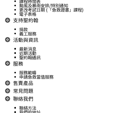
課程時間表
小
颱風及暴雨安排/特別通知
更改考試日期 (「急救證書」課程)
時
電子表格
心
支持聖約翰
肺
捐款
復
義工服務
甦
活動與資訊
法
最新消息
及
近期活動
去
聖約翰通訊
服務
顫
法
服務範疇
課
申請急救當值服務
售賣產品
程
證
常見問題
書
聯絡我們
課
聯絡方法
程
我們的地址