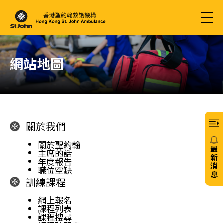
網站地圖
關於我們
關於聖約翰
最
主席的話
新
年度報告
消
職位空缺
息
訓練課程
20/
網上報名
免
課程列表
課程搜尋
費6