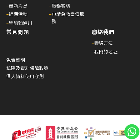
構
–
最新消息
–
服務範疇
理
–
近期活動
–
申請急救當值服
事
務
–
聖約翰通訊
會
常見問題
聯絡我們
主
–
聯絡方法
席
–
我們的地址
30/
免責聲明
家
私隱及資料保障政策
居
個人資料使用守則
護
理
20
(核
心
課
程)
30/