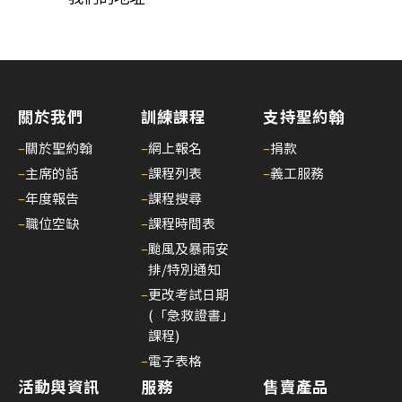
26/
03/
李
國
棟
關於我們
訓練課程
支持聖約翰
醫
–
關於聖約翰
–
網上報名
–
捐款
生
–
主席的話
–
課程列表
–
義工服務
履
–
年度報告
–
課程搜尋
新
–
職位空缺
–
課程時間表
香
港
–
颱風及暴雨安
排/特別通知
聖
約
–
更改考試日期
(「急救證書」
翰
課程)
救
–
電子表格
護
活動與資訊
服務
售賣產品
機