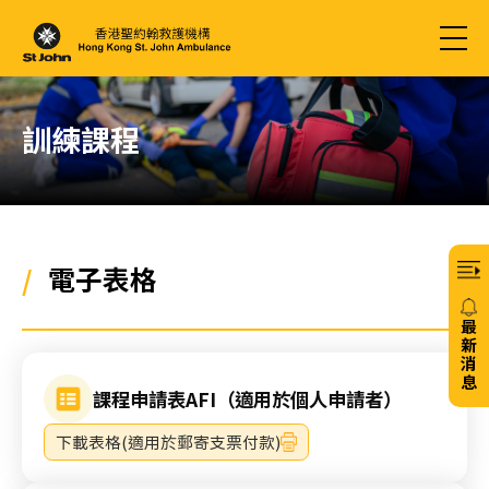
訓練課程
/
電子表格
最
新
消
息
課程申請表AFI（適用於個人申請者）
20/
下載表格(適用於郵寄支票付款)