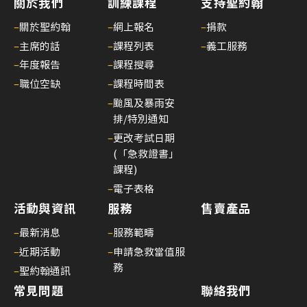
關於我們
訓練課程
支持聖約翰
–
關於聖約翰
–
網上報名
–
捐款
–
主席的話
–
課程列表
–
義工服務
–
年度報告
–
課程搜尋
–
職位空缺
–
課程時間表
–
颱風及暴雨安
排/特別通知
–
更改考試日期
(「急救證書」
課程)
–
電子表格
活動與資訊
服務
售賣產品
–
最新消息
–
服務範疇
–
近期活動
–
申請急救當值服
務
–
聖約翰通訊
常見問題
聯絡我們