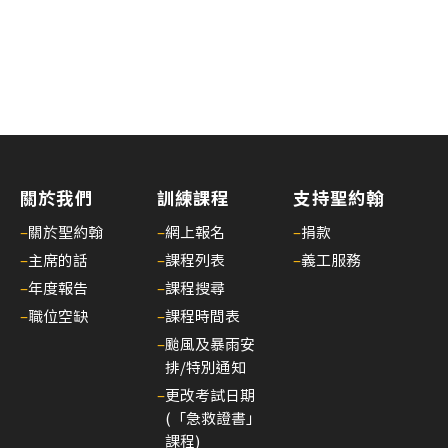
關於我們
訓練課程
支持聖約翰
–
關於聖約翰
–
網上報名
–
捐款
–
主席的話
–
課程列表
–
義工服務
–
年度報告
–
課程搜尋
–
職位空缺
–
課程時間表
–
颱風及暴雨安
排/特別通知
–
更改考試日期
(「急救證書」
課程)