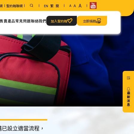
A
A
網
聖約翰聯網
EN
繁
簡
A
售賣產品
常見問題
聯絡我們
加入聖約翰
立即捐款
範疇
聯絡方法
急救當值服務
我們的地址
最
新
消
息
20/07
構已設立適當流程，