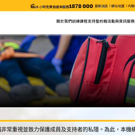
最新消息
網站地圖
內聯
24 小時免費救護車服務
關於我們
訓練課程
支持聖約翰
活動與資訊
服務
關於聖約翰
網上報名
捐款
最新消息
服務
主席的話
課程列表
義工服務
近期活動
申請
年度報告
課程搜尋
聖約翰通訊
職位空缺
課程時間表
颱風及暴雨安排/特別通知
更改考試日期 (「急救證書」課程)
電子表格
構非常重視並致力保護成員及支持者的私隱。為此，本機