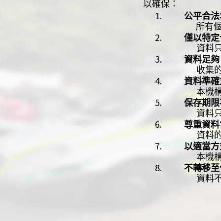
以確保：
1.
公平合法
所有個人資
2.
僅以特定
資料只會用
3.
資料足夠
收集的資料
4.
資料準確
本機構會採
5.
保存期限
資料只會保
6.
尊重資料
資料的處理
7.
以適當方
本機構會採
8.
不轉移至
資料不會被