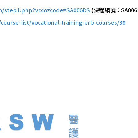
ain/step1.php?vccozcode=SA006DS
(課程編號：SA006
course-list/vocational-training-erb-courses/38