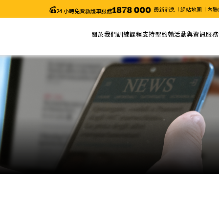
最新消息
網站地圖
內聯
24 小時免費救護車服務
關於我們
訓練課程
支持聖約翰
活動與資訊
服務
關於聖約翰
網上報名
捐款
最新消息
服務
主席的話
課程列表
義工服務
近期活動
申請
年度報告
課程搜尋
聖約翰通訊
職位空缺
課程時間表
颱風及暴雨安排/特別通知
更改考試日期 (「急救證書」課程)
電子表格