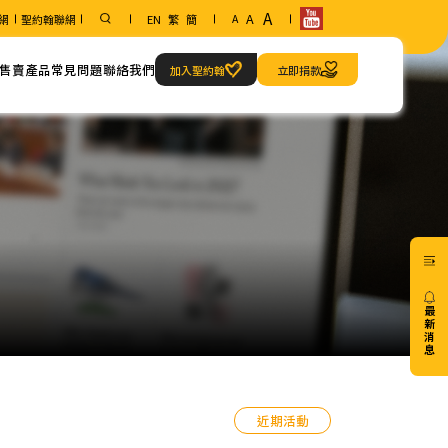
A
A
網
聖約翰聯網
EN
繁
簡
A
售賣產品
常見問題
聯絡我們
加入聖約翰
立即捐款
範疇
聯絡方法
急救當值服務
我們的地址
最
新
消
息
20/07
近期活動