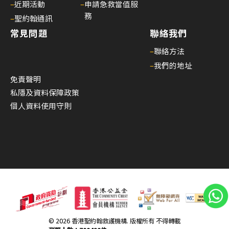
–
近期活動
–
申請急救當值服
構
務
理
–
聖約翰通訊
事
常見問題
聯絡我們
會
–
聯絡方法
主
–
我們的地址
席
免責聲明
30/
私隱及資料保障政策
家
個人資料使用守則
居
護
理
20
(核
心
課
程)
30/
© 2026 香港聖約翰救護機構. 版權所有 不得轉載