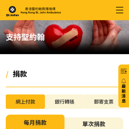
支持聖約翰
/
捐款
最
新
消
息
網上付款
銀行轉賬
郵寄支票
20/
免
每月捐款
單次捐款
費6