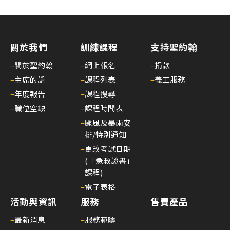
26/
03/
李
關於我們
訓練課程
支持聖約翰
國
棟
–
關於聖約翰
–
網上報名
–
捐款
醫
–
主席的話
–
課程列表
–
義工服務
生
–
年度報告
–
課程搜尋
履
–
職位空缺
–
課程時間表
新
–
颱風及暴雨安
香
排/特別通知
港
–
更改考試日期
聖
(「急救證書」
約
課程)
翰
–
電子表格
救
活動與資訊
服務
售賣產品
護
–
最新消息
–
服務範疇
機