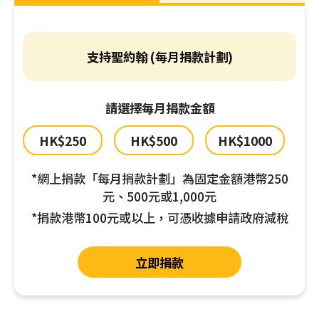
小
時
心
支持聖約翰 (每月捐款計劃)
肺
復
甦
請選擇每月捐款金額
法
HK$250
HK$500
HK$1000
及
去
*網上捐款「每月捐款計劃」為固定金額港幣250
顫
元、500元或1,000元
法
課
*捐款港幣100元或以上，可憑收據申請政府減稅
程
證
立即捐款
書
課
程